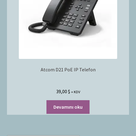
Bayilik Başvurusu
g
e
İletişim
n
i
ş
l
e
t
Atcom D21 PoE IP Telefon
39,00
$
+ KDV
Devamını oku