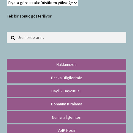
Tek bir sonuç gösteriliyor
Ara:
A
r
a
Hakkımızda
Banka Bilgilerimiz
Bayilik Başvurusu
Donanım Kiralama
Numara İşlemleri
VoIP Nedir