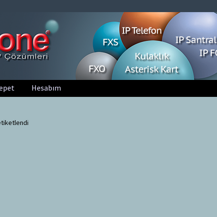
epet
Hesabım
tiketlendi