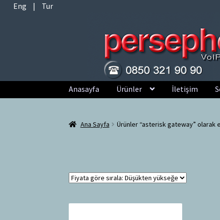
Eng
|
Tur
Dolaşıma
İçeriğe
Anasayfa
Ürünler
İletişim
S
geç
geç
Ana Sayfa
Ürünler “asterisk gateway” olarak e