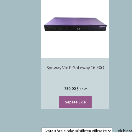
Synway VoIP Gateway 16 FXO
780,00
$
+ KDV
Sepete Ekle
Tek bir s