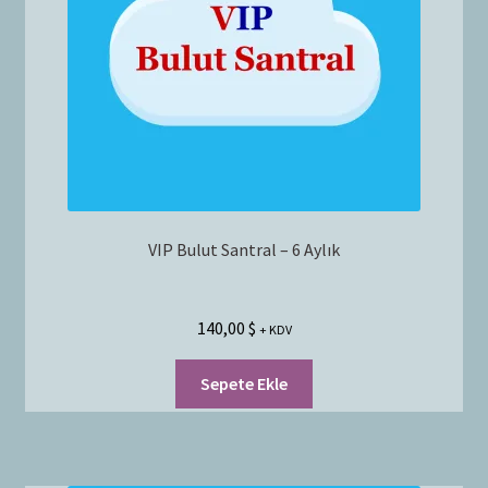
Bayilik Başvurusu
g
e
İletişim
n
i
ş
l
e
t
VIP Bulut Santral – 6 Aylık
140,00
$
+ KDV
Sepete Ekle