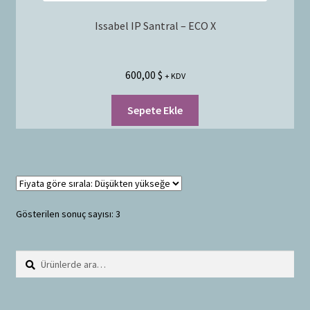
Issabel IP Santral – ECO X
600,00
$
+ KDV
Sepete Ekle
Gösterilen sonuç sayısı: 3
Ara:
A
r
a