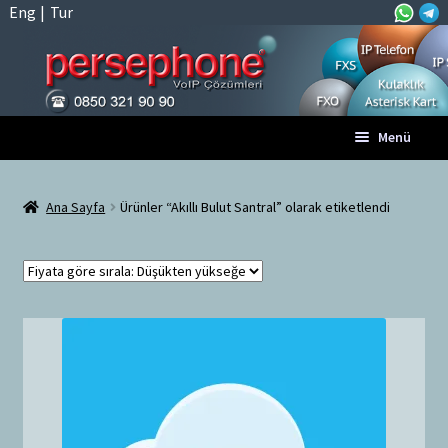
Eng
|
Tur
Dolaşıma
İçeriğe
Menü
geç
geç
Anasayfa
Ana Sayfa
Ürünler “Akıllı Bulut Santral” olarak etiketlendi
A
Tüm VoIP Ürünleri
l
t
Hesabım
m
e
Sepet
n
ü
Ödeme
y
ü