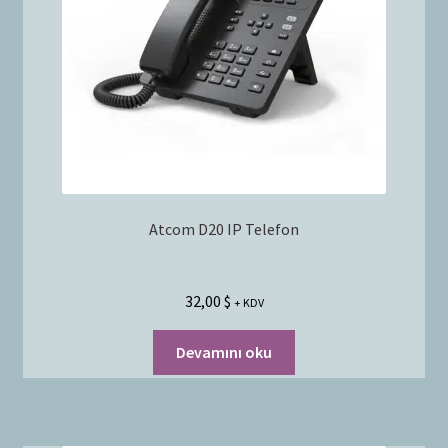
Bayilik Başvurusu
g
e
İletişim
n
i
ş
l
e
t
Atcom D20 IP Telefon
32,00
$
+ KDV
Devamını oku