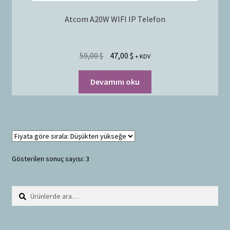
Atcom A20W WIFI IP Telefon
59,00
$
47,00
$
+ KDV
Devamını oku
Gösterilen sonuç sayısı: 3
Ara:
A
r
a