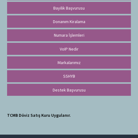
Bayilik Başvurusu
Donanım Kiralama
Numara İşlemleri
VoIP Nedir
Markalarımız
SSHYB
Destek Başvurusu
TCMB Döviz Satış Kuru Uygulanır.