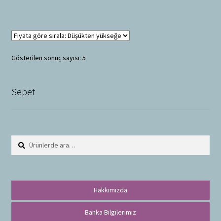
Gösterilen sonuç sayısı: 5
Sepet
Ara:
A
r
a
Hakkımızda
Banka Bilgilerimiz