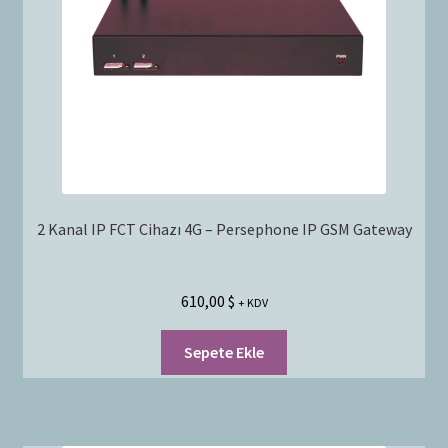
Bayilik Başvurusu
g
e
İletişim
n
i
ş
l
e
t
2 Kanal IP FCT Cihazı 4G – Persephone IP GSM Gateway
610,00
$
+ KDV
Sepete Ekle