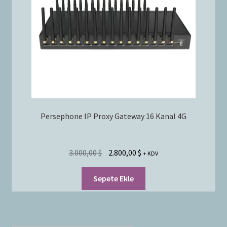
Bayilik Başvurusu
g
e
İletişim
n
i
ş
l
e
t
Persephone IP Proxy Gateway 16 Kanal 4G
3.000,00
$
2.800,00
$
+ KDV
Sepete Ekle