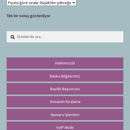
Tek bir sonuç gösteriliyor
Ara:
A
r
a
Hakkımızda
Banka Bilgilerimiz
Bayilik Başvurusu
Donanım Kiralama
Numara İşlemleri
VoIP Nedir