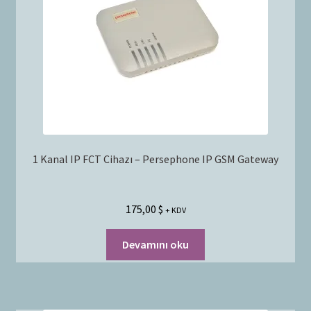
Bayilik Başvurusu
g
e
İletişim
n
i
ş
l
e
t
1 Kanal IP FCT Cihazı – Persephone IP GSM Gateway
175,00
$
+ KDV
Devamını oku