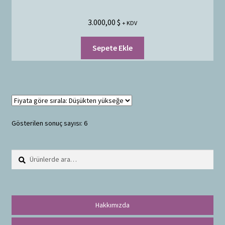
3.000,00
$
+ KDV
Sepete Ekle
Gösterilen sonuç sayısı: 6
Ara:
A
r
a
Hakkımızda