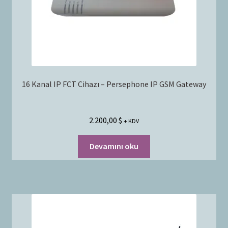
16 Kanal IP FCT Cihazı – Persephone IP GSM Gateway
2.200,00
$
+ KDV
Devamını oku