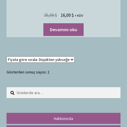
35,00
$
16,00
$
+ KDV
Devamını oku
Gösterilen sonuç sayısı: 2
Ara:
A
r
a
Hakkımızda