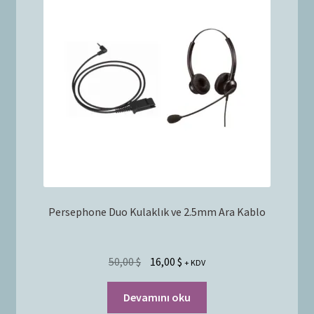
Bayilik Başvurusu
g
e
İletişim
n
i
ş
l
e
t
Persephone Duo Kulaklık ve 2.5mm Ara Kablo
50,00
$
16,00
$
+ KDV
Devamını oku