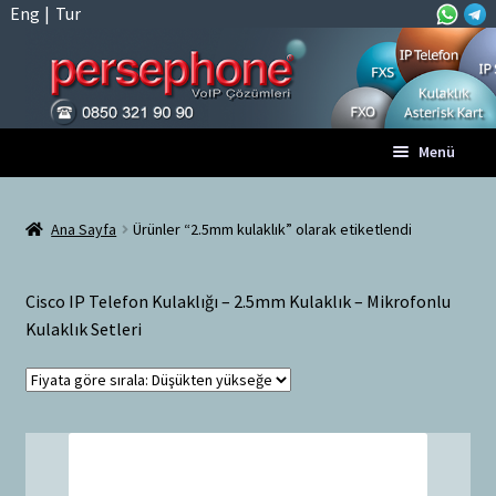
Eng
|
Tur
Dolaşıma
İçeriğe
Menü
geç
geç
Anasayfa
Ana Sayfa
Ürünler “2.5mm kulaklık” olarak etiketlendi
A
Tüm VoIP Ürünleri
l
Cisco IP Telefon Kulaklığı – 2.5mm Kulaklık – Mikrofonlu
t
Hesabım
Kulaklık Setleri
m
e
Sepet
n
ü
Ödeme
y
ü