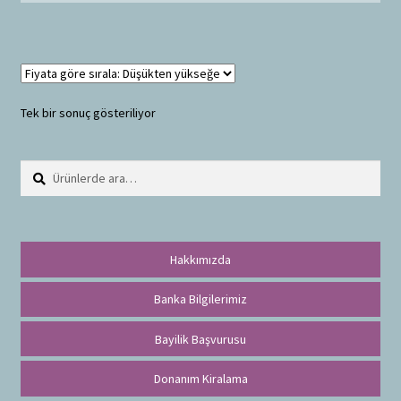
Tek bir sonuç gösteriliyor
Ara:
A
r
a
Hakkımızda
Banka Bilgilerimiz
Bayilik Başvurusu
Donanım Kiralama