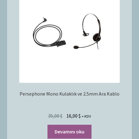
Bayilik Başvurusu
g
e
İletişim
n
i
ş
l
e
t
Persephone Mono Kulaklık ve 2.5mm Ara Kablo
35,00
$
16,00
$
+ KDV
Devamını oku