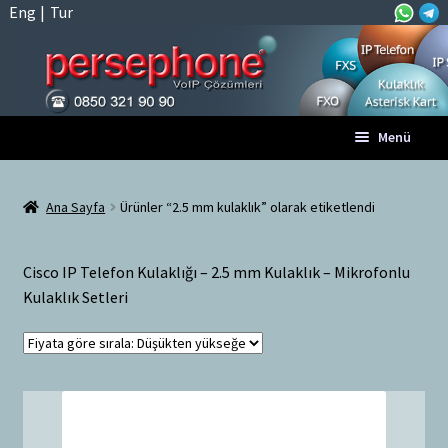
Eng
|
Tur
Dolaşıma
İçeriğe
Menü
geç
geç
Anasayfa
Ana Sayfa
Ürünler “2.5 mm kulaklık” olarak etiketlendi
A
Tüm VoIP Ürünleri
l
Cisco IP Telefon Kulaklığı – 2.5 mm Kulaklık – Mikrofonlu
t
Hesabım
Kulaklık Setleri
m
e
Sepet
n
ü
Ödeme
y
ü