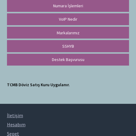
Numara İşlemleri
VoIP Nedir
Markalarımız
SSHYB
Destek Başvurusu
TCMB Döviz Satış Kuru Uygulanır.
İletişim
Hesabım
Sepet