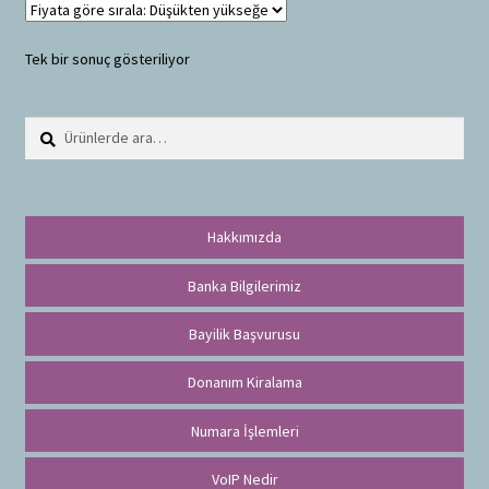
Tek bir sonuç gösteriliyor
Ara:
A
r
a
Hakkımızda
Banka Bilgilerimiz
Bayilik Başvurusu
Donanım Kiralama
Numara İşlemleri
VoIP Nedir