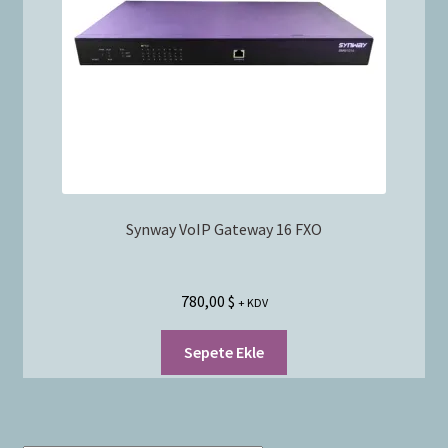
Bayilik Başvurusu
g
e
İletişim
n
i
ş
l
e
t
Synway VoIP Gateway 16 FXO
780,00
$
+ KDV
Sepete Ekle