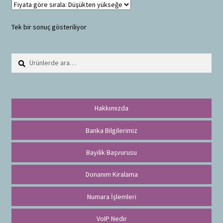
Tek bir sonuç gösteriliyor
Ara:
A
r
a
Hakkımızda
Banka Bilgilerimiz
Bayilik Başvurusu
Donanım Kiralama
Numara İşlemleri
VoIP Nedir