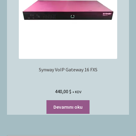
Bayilik Başvurusu
g
e
İletişim
n
i
ş
l
e
t
Synway VoIP Gateway 16 FXS
440,00
$
+ KDV
Devamını oku