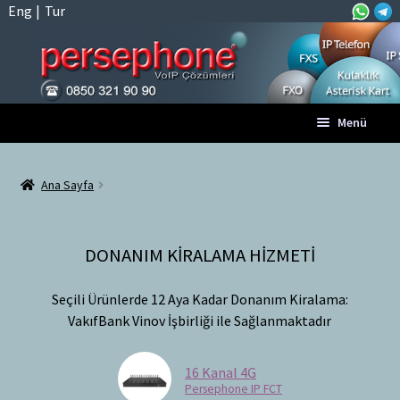
Eng
|
Tur
Menü
Anasayfa
Ana Sayfa
Tüm VoIP Ürünleri
DONANIM KİRALAMA HİZMETİ​
Hesabım
Seçili Ürünlerde 12 Aya Kadar Donanım Kiralama:
Sepet
VakıfBank Vinov İşbirliği ile Sağlanmaktadır
Ödeme
16 Kanal 4G
Persephone IP FCT