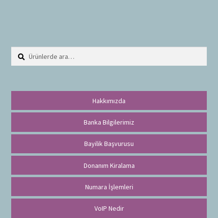
Ara:
A
r
a
Hakkımızda
Banka Bilgilerimiz
Bayilik Başvurusu
Donanım Kiralama
Numara İşlemleri
VoIP Nedir