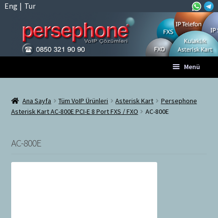
Eng
|
Tur
Dolaşıma
İçeriğe
Menü
geç
geç
Anasayfa
Ana Sayfa
Tüm VoIP Ürünleri
Asterisk Kart
Persephone
Asterisk Kart AC-800E PCI-E 8 Port FXS / FXO
AC-800E
A
Tüm VoIP Ürünleri
l
t
AC-800E
Hesabım
m
e
Sepet
n
ü
Ödeme
y
ü