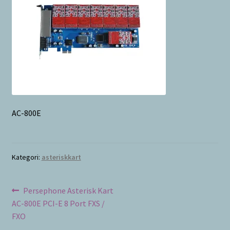
Bayilik Başvurusu
g
e
İletişim
n
i
ş
l
e
t
AC-800E
Kategori:
asteriskkart
Yazı
Önceki
Persephone Asterisk Kart
yazı:
AC-800E PCI-E 8 Port FXS /
dolaşımı
FXO