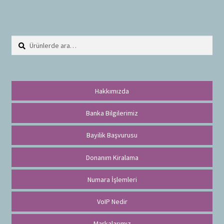
Ara:
A
r
a
Hakkımızda
Banka Bilgilerimiz
Bayilik Başvurusu
Donanım Kiralama
Numara İşlemleri
VoIP Nedir
Markalarımız