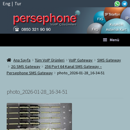
Eng
|
Tur
Dolaşıma
İçeriğe
Menü
geç
geç
Anasayfa
Ana Sayfa
Tüm VoIP Ürünleri
VoIP Gateway
SMS Gateway
2G SMS Gateway
256 Port 64 Kanal SMS Gateway –
A
Tüm VoIP Ürünleri
Persephone SMS Gateway
photo_2026-01-28_16-34-51
l
t
Hesabım
m
photo_2026-01-28_16-34-51
e
Sepet
n
ü
Ödeme
y
ü