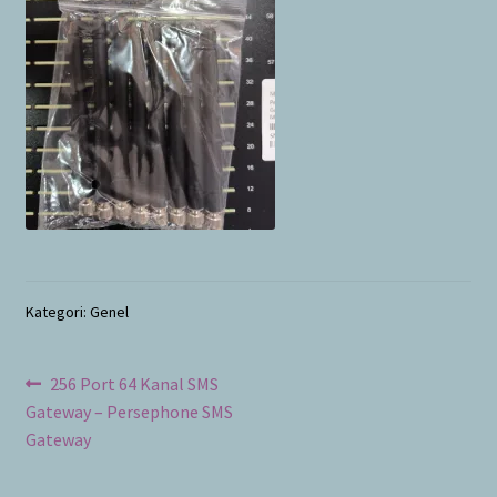
Bayilik Başvurusu
g
e
İletişim
n
i
ş
l
e
t
Kategori: Genel
Yazı
Önceki
256 Port 64 Kanal SMS
yazı:
Gateway – Persephone SMS
dolaşımı
Gateway