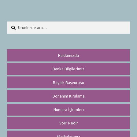
Ara:
A
r
a
Hakkımızda
Banka Bilgilerimiz
Bayilik Başvurusu
Donanım Kiralama
Numara İşlemleri
VoIP Nedir
Markalarımız