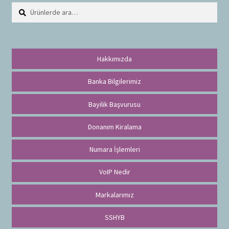
Ara:
A
r
a
Hakkımızda
Banka Bilgilerimiz
Bayilik Başvurusu
Donanım Kiralama
Numara İşlemleri
VoIP Nedir
Markalarımız
SSHYB