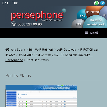
Eng
|
Tur
Dolaşıma
İçeriğe
Menü
geç
geç
Anasayfa
Ana Sayfa
Tüm VoIP Ürünleri
VoIP Gateway
IP FCT Cihazı -
IP GSM
eSIM VoIP GSM Gateway 4G – 32 Kanal ve 256 eSIM –
A
Tüm VoIP Ürünleri
Persephone
Port List Status
l
t
Hesabım
m
Port List Status
e
Sepet
n
ü
Ödeme
y
ü