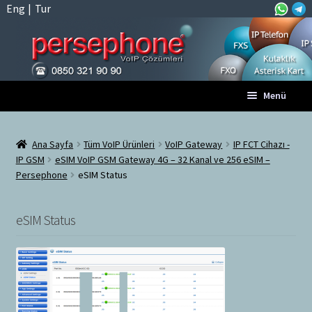
Eng
|
Tur
Dolaşıma
İçeriğe
Menü
geç
geç
Anasayfa
Ana Sayfa
Tüm VoIP Ürünleri
VoIP Gateway
IP FCT Cihazı -
IP GSM
eSIM VoIP GSM Gateway 4G – 32 Kanal ve 256 eSIM –
A
Tüm VoIP Ürünleri
Persephone
eSIM Status
l
t
Hesabım
m
eSIM Status
e
Sepet
n
ü
Ödeme
y
ü