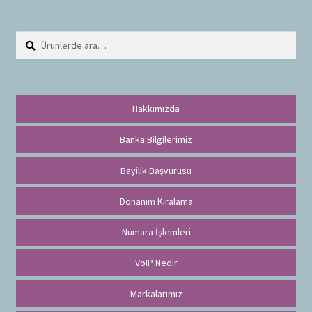
Ara:
A
r
a
Hakkımızda
Banka Bilgilerimiz
Bayilik Başvurusu
Donanım Kiralama
Numara İşlemleri
VoIP Nedir
Markalarımız