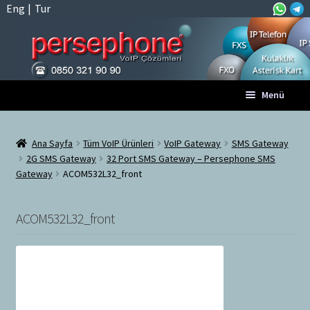
Eng
|
Tur
Dolaşıma
İçeriğe
Menü
geç
geç
Anasayfa
Ana Sayfa
Tüm VoIP Ürünleri
VoIP Gateway
SMS Gateway
2G SMS Gateway
32 Port SMS Gateway – Persephone SMS
A
Tüm VoIP Ürünleri
Gateway
ACOM532L32_front
l
t
Hesabım
m
ACOM532L32_front
e
Sepet
n
ü
Ödeme
y
ü