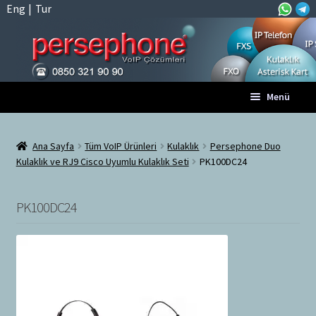
Eng
|
Tur
Dolaşıma
İçeriğe
Menü
geç
geç
Anasayfa
Ana Sayfa
Tüm VoIP Ürünleri
Kulaklık
Persephone Duo
Kulaklık ve RJ9 Cisco Uyumlu Kulaklık Seti
PK100DC24
A
Tüm VoIP Ürünleri
l
t
PK100DC24
Hesabım
m
e
Sepet
n
ü
Ödeme
y
ü