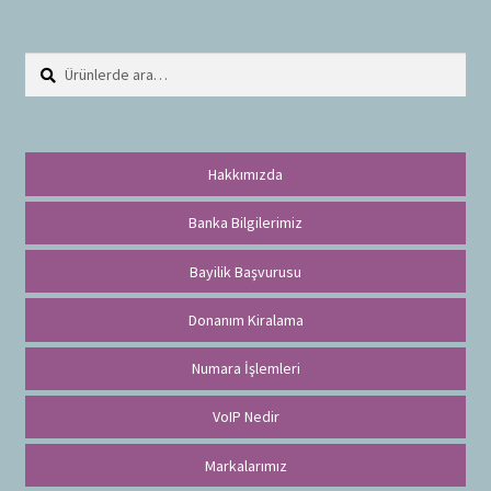
Ara:
A
r
a
Hakkımızda
Banka Bilgilerimiz
Bayilik Başvurusu
Donanım Kiralama
Numara İşlemleri
VoIP Nedir
Markalarımız