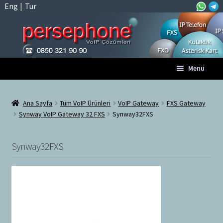
Eng
|
Tur
Dolaşıma
İçeriğe
Menü
geç
geç
Anasayfa
Ana Sayfa
Tüm VoIP Ürünleri
VoIP Gateway
FXS Gateway
Synway VoIP Gateway 32 FXS
Synway32FXS
A
Tüm VoIP Ürünleri
l
t
Synway32FXS
Hesabım
m
e
Sepet
n
ü
Ödeme
y
ü