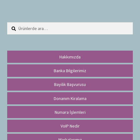
Ara:
A
r
a
Hakkımızda
Banka Bilgilerimiz
Bayilik Başvurusu
Donanım Kiralama
Numara İşlemleri
VoIP Nedir
Markalarımız