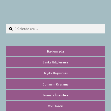
Ara:
A
r
a
Hakkımızda
Banka Bilgilerimiz
Bayilik Başvurusu
Donanım Kiralama
Numara İşlemleri
VoIP Nedir