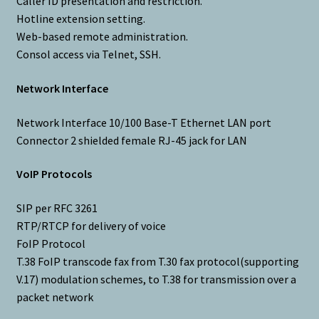
Caller ID presentation and restriction.
Hotline extension setting.
Web-based remote administration.
Consol access via Telnet, SSH.
Network Interface
Network Interface 10/100 Base-T Ethernet LAN port
Connector 2 shielded female RJ-45 jack for LAN
VoIP Protocols
SIP per RFC 3261
RTP/RTCP for delivery of voice
FoIP Protocol
T.38 FoIP transcode fax from T.30 fax protocol(supporting
V.17) modulation schemes, to T.38 for transmission over a
packet network