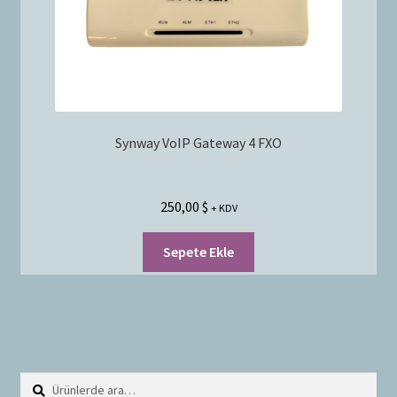
Synway VoIP Gateway 4 FXO
250,00
$
+ KDV
Sepete Ekle
Ara:
A