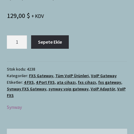
129,00
$
+ KDV
Synway
Sepete Ekle
VoIP
Gateway
4
FXS
Stok kodu:
4238
Kategoriler:
FXS Gateway
,
Tüm VoIP Ürünleri
,
VoIP Gateway
adet
Etiketler:
4 FXS
,
4 Port FXS
,
ata cihazı
,
fxs cihazı
,
fxs gateway
,
Synway FXS Gateway
,
synway voip gateway
,
VoIP Adaptör
,
VoIP
FXS
Synway