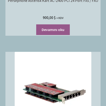
Persephone Asterisk Kart AC-2400 PCI 24 Port FXS / FXO
900,00
$
+ KDV
Devamını oku