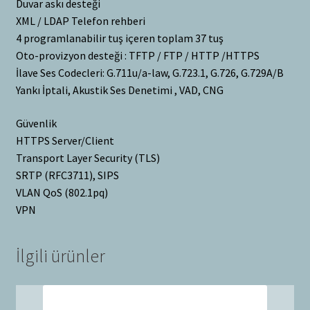
Duvar askı desteği
XML / LDAP Telefon rehberi
4 programlanabilir tuş içeren toplam 37 tuş
Oto-provizyon desteği : TFTP / FTP / HTTP /HTTPS
İlave Ses Codecleri: G.711u/a-law, G.723.1, G.726, G.729A/B
Yankı İptali, Akustik Ses Denetimi , VAD, CNG
Güvenlik
HTTPS Server/Client
Transport Layer Security (TLS)
SRTP (RFC3711), SIPS
VLAN QoS (802.1pq)
VPN
İlgili ürünler