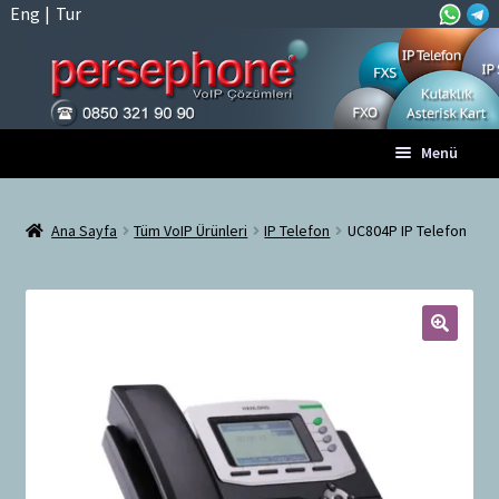
Eng
|
Tur
Dolaşıma
İçeriğe
Menü
geç
geç
Anasayfa
Ana Sayfa
Tüm VoIP Ürünleri
IP Telefon
UC804P IP Telefon
A
Tüm VoIP Ürünleri
l
t
Hesabım
m
🔍
e
Sepet
n
ü
Ödeme
y
ü