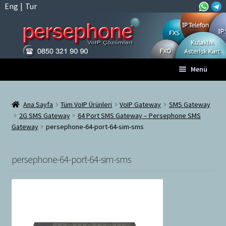
Eng
|
Tur
Dolaşıma
İçeriğe
Menü
geç
geç
Anasayfa
Ana Sayfa
Tüm VoIP Ürünleri
VoIP Gateway
SMS Gateway
2G SMS Gateway
64 Port SMS Gateway – Persephone SMS
A
Tüm VoIP Ürünleri
Gateway
persephone-64-port-64-sim-sms
l
t
Hesabım
m
persephone-64-port-64-sim-sms
e
Sepet
n
ü
Ödeme
y
ü