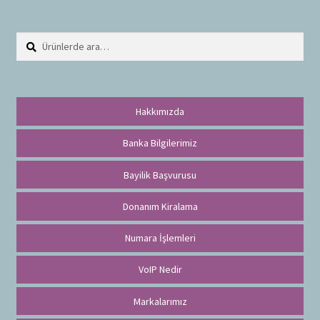
Ara:
A
r
a
Hakkımızda
Banka Bilgilerimiz
Bayilik Başvurusu
Donanım Kiralama
Numara İşlemleri
VoIP Nedir
Markalarımız