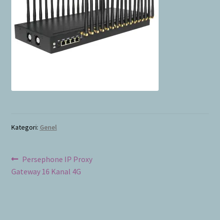
Bayilik Başvurusu
g
e
İletişim
n
i
ş
l
e
t
Kategori:
Genel
Yazı
Önceki
Persephone IP Proxy
yazı:
Gateway 16 Kanal 4G
dolaşımı