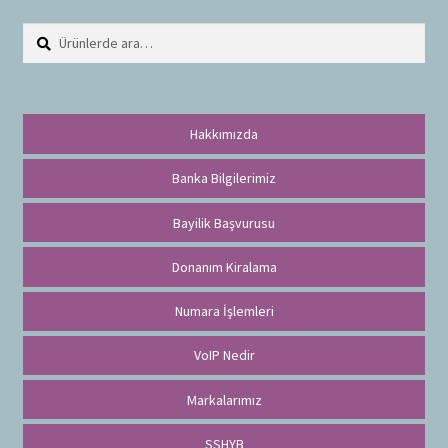
Ara:
A
r
a
Hakkımızda
Banka Bilgilerimiz
Bayilik Başvurusu
Donanım Kiralama
Numara İşlemleri
VoIP Nedir
Markalarımız
SSHYB