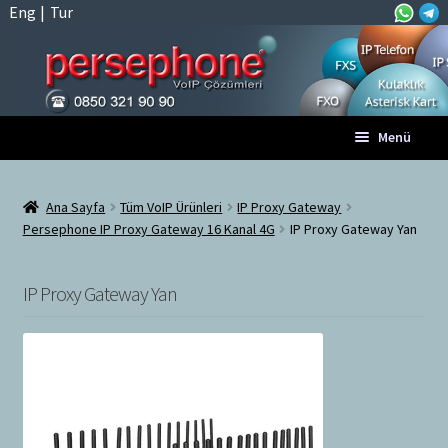
Eng
|
Tur
Dolaşıma
İçeriğe
Menü
geç
geç
Anasayfa
Ana Sayfa
Tüm VoIP Ürünleri
IP Proxy Gateway
Persephone IP Proxy Gateway 16 Kanal 4G
IP Proxy Gateway Yan
A
Tüm VoIP Ürünleri
l
t
IP Proxy Gateway Yan
Hesabım
m
e
Sepet
n
ü
Ödeme
y
ü