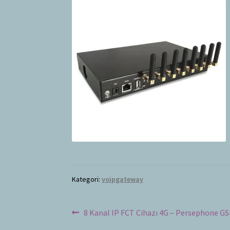
Kategori:
voipgateway
Yazı
Önceki
8 Kanal IP FCT Cihazı 4G – Persephone G
yazı: