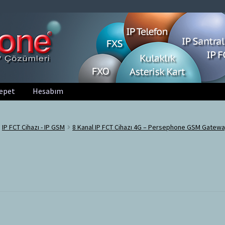
epet
Hesabım
IP FCT Cihazı - IP GSM
8 Kanal IP FCT Cihazı 4G – Persephone GSM Gatew