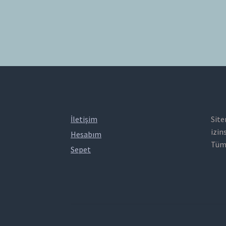
dolaşımı
İletişim
Site
izin
Hesabım
Tüm 
Sepet