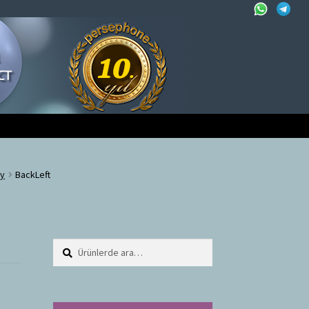
ay
BackLeft
Ara:
A
r
a