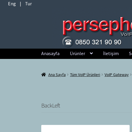
Eng
|
Tur
Dolaşıma
İçeriğe
Anasayfa
Ürünler
İletişim
S
geç
geç
Ana Sayfa
Tüm VoIP Ürünleri
VoIP Gateway
BackLeft