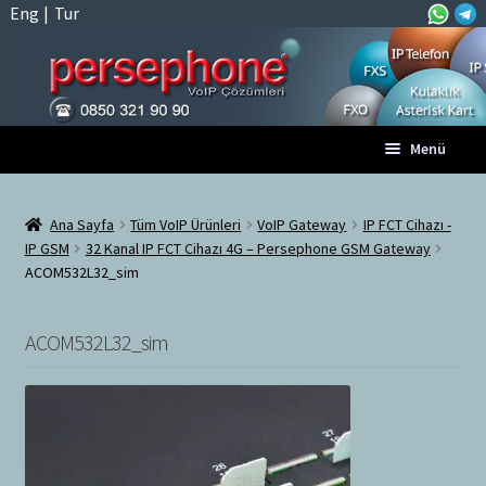
Eng
|
Tur
Dolaşıma
İçeriğe
Menü
geç
geç
Anasayfa
Ana Sayfa
Tüm VoIP Ürünleri
VoIP Gateway
IP FCT Cihazı -
IP GSM
32 Kanal IP FCT Cihazı 4G – Persephone GSM Gateway
A
Tüm VoIP Ürünleri
ACOM532L32_sim
l
t
Hesabım
m
ACOM532L32_sim
e
Sepet
n
ü
Ödeme
y
ü