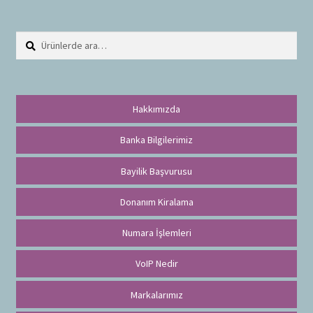
Ara:
A
r
a
Hakkımızda
Banka Bilgilerimiz
Bayilik Başvurusu
Donanım Kiralama
Numara İşlemleri
VoIP Nedir
Markalarımız