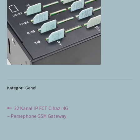
Bayilik Başvurusu
g
e
İletişim
n
i
ş
l
e
t
Kategori: Genel
Yazı
Önceki
32 Kanal IP FCT Cihazı 4G
yazı:
– Persephone GSM Gateway
dolaşımı