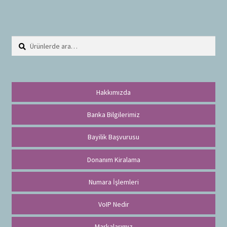
Ara:
A
r
a
Hakkımızda
Banka Bilgilerimiz
Bayilik Başvurusu
Donanım Kiralama
Numara İşlemleri
VoIP Nedir
Markalarımız