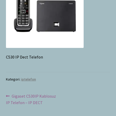
Bayilik Başvurusu
g
e
İletişim
n
i
ş
l
e
t
C530 IP Dect Telefon
Kategori:
iptelefon
Yazı
Önceki
Gigaset C530IP Kablosuz
yazı:
IP Telefon – IP DECT
dolaşımı