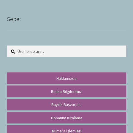
Sepet
Ara:
A
r
a
Hakkımızda
Banka Bilgilerimiz
Bayilik Başvurusu
Donanım Kiralama
Numara İşlemleri