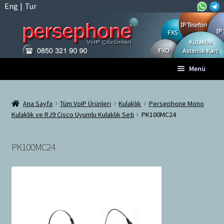
Eng
|
Tur
Dolaşıma
İçeriğe
Menü
geç
geç
Anasayfa
Ana Sayfa
Tüm VoIP Ürünleri
Kulaklık
Persephone Mono
Kulaklık ve RJ9 Cisco Uyumlu Kulaklık Seti
PK100MC24
A
Tüm VoIP Ürünleri
l
t
PK100MC24
Hesabım
m
e
Sepet
n
ü
Ödeme
y
ü