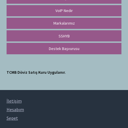
VoIP Nedir
Markalarımız
SSHYB
Destek Başvurusu
TCMB Döviz Satış Kuru Uygulanır.
İletişim
Hesabım
Sepet