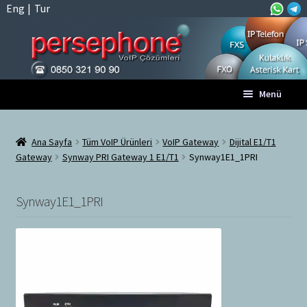
Eng
|
Tur
Dolaşıma
İçeriğe
Menü
geç
geç
Anasayfa
Ana Sayfa
Tüm VoIP Ürünleri
VoIP Gateway
Dijital E1/T1
Gateway
Synway PRI Gateway 1 E1/T1
Synway1E1_1PRI
A
Tüm VoIP Ürünleri
l
t
Synway1E1_1PRI
Hesabım
m
e
Sepet
n
ü
Ödeme
y
ü