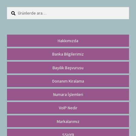
Ara:
A
r
a
Hakkımızda
Banka Bilgilerimiz
Bayilik Başvurusu
Donanım Kiralama
Numara İşlemleri
VoIP Nedir
Markalarımız
SSHYB