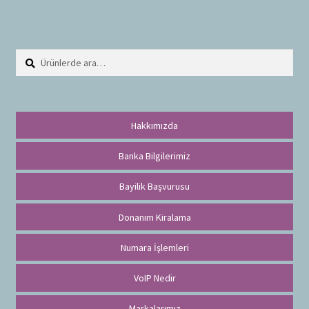
Ara:
A
r
a
Hakkımızda
Banka Bilgilerimiz
Bayilik Başvurusu
Donanım Kiralama
Numara İşlemleri
VoIP Nedir
Markalarımız