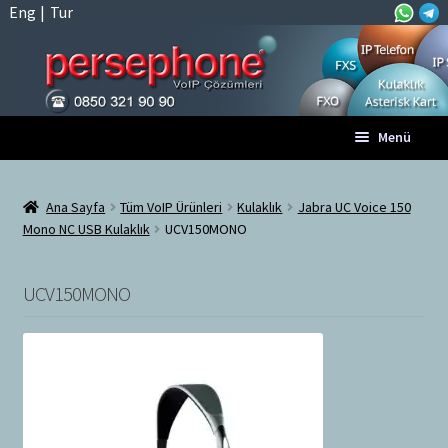
Eng
|
Tur
Dolaşıma
İçeriğe
Menü
geç
geç
Anasayfa
Ana Sayfa
Tüm VoIP Ürünleri
Kulaklık
Jabra UC Voice 150
Mono NC USB Kulaklık
UCV150MONO
A
Tüm VoIP Ürünleri
l
t
UCV150MONO
Hesabım
m
e
Sepet
n
ü
Ödeme
y
ü