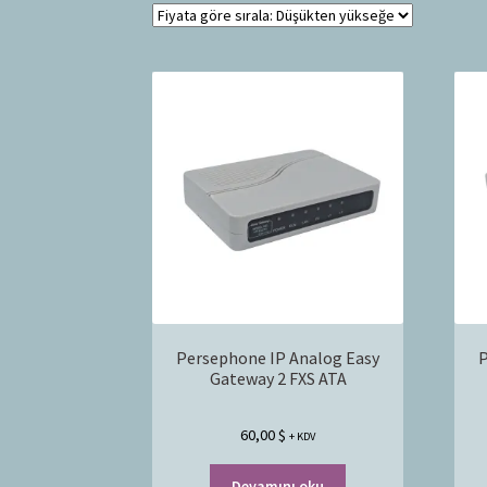
Persephone IP Analog Easy
P
Gateway 2 FXS ATA
60,00
$
+ KDV
Devamını oku