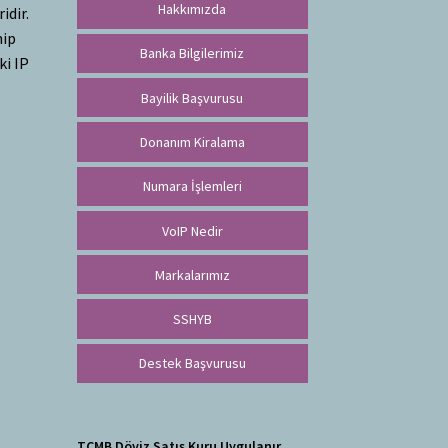
Hakkımızda
idir.
hip
Banka Bilgilerimiz
ki IP
Bayilik Başvurusu
Donanım Kiralama
Numara İşlemleri
VoIP Nedir
Markalarımız
SSHYB
Destek Başvurusu
TCMB Döviz Satış Kuru Uygulanır.