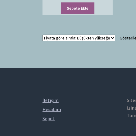
Sepete Ekle
Gösterile
İletişim
Site
izin
Hesabım
Tüm 
Sepet