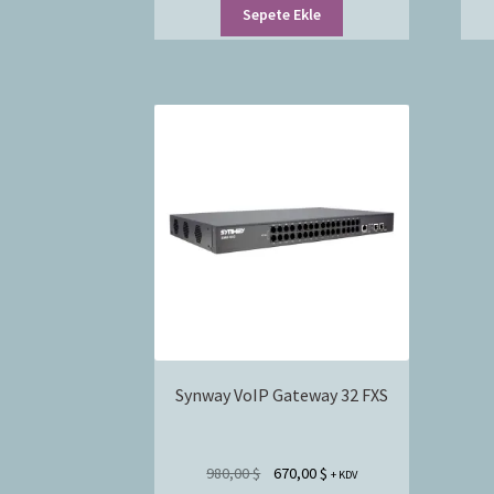
Sepete Ekle
Synway VoIP Gateway 32 FXS
980,00
$
670,00
$
+ KDV