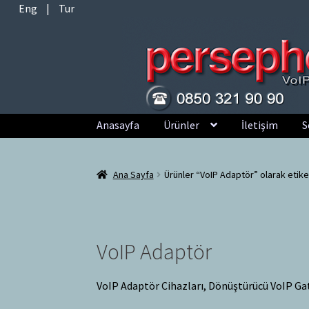
Eng
|
Tur
Dolaşıma
İçeriğe
Anasayfa
Ürünler
İletişim
S
geç
geç
Ana Sayfa
Ürünler “VoIP Adaptör” olarak etike
VoIP Adaptör
VoIP Adaptör Cihazları, Dönüştürücü VoIP Ga