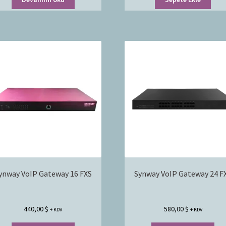
ynway VoIP Gateway 16 FXS
Synway VoIP Gateway 24 F
440,00
$
580,00
$
+ KDV
+ KDV