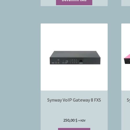
Synway VoIP Gateway 8 FXS
S
250,00
$
+ KDV