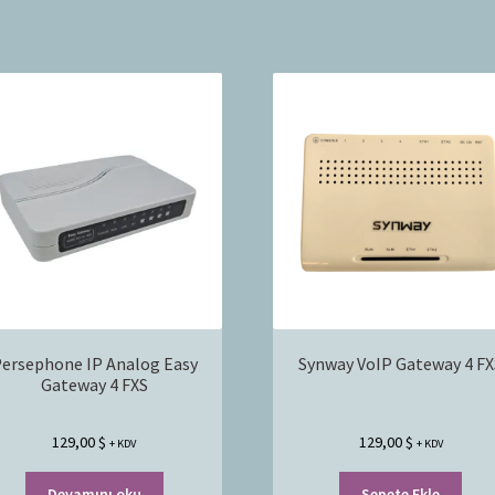
ersephone IP Analog Easy
Synway VoIP Gateway 4 FX
Gateway 4 FXS
129,00
$
129,00
$
+ KDV
+ KDV
Devamını oku
Sepete Ekle