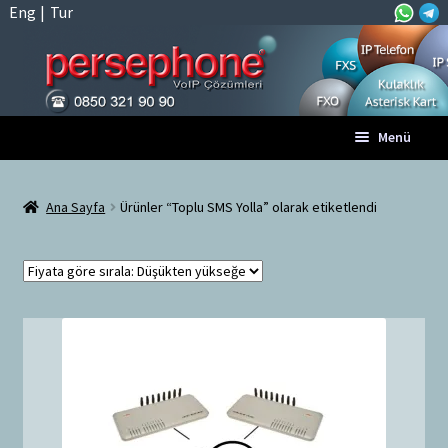
Eng
|
Tur
Dolaşıma
İçeriğe
Menü
geç
geç
Anasayfa
Ana Sayfa
Ürünler “Toplu SMS Yolla” olarak etiketlendi
A
Tüm VoIP Ürünleri
l
t
Hesabım
m
e
Sepet
n
ü
Ödeme
y
ü