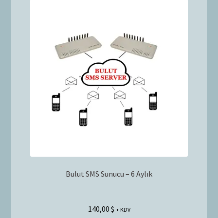
Bulut SMS Sunucu – 6 Aylık
140,00
$
+ KDV