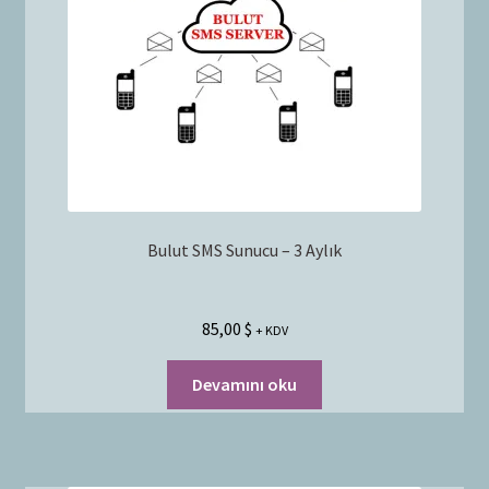
Bayilik Başvurusu
g
e
İletişim
n
i
ş
l
e
t
Bulut SMS Sunucu – 3 Aylık
85,00
$
+ KDV
Devamını oku