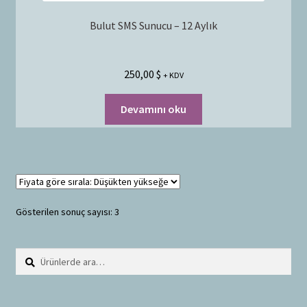
Bulut SMS Sunucu – 12 Aylık
250,00
$
+ KDV
Devamını oku
Gösterilen sonuç sayısı: 3
Ara:
A
r
a