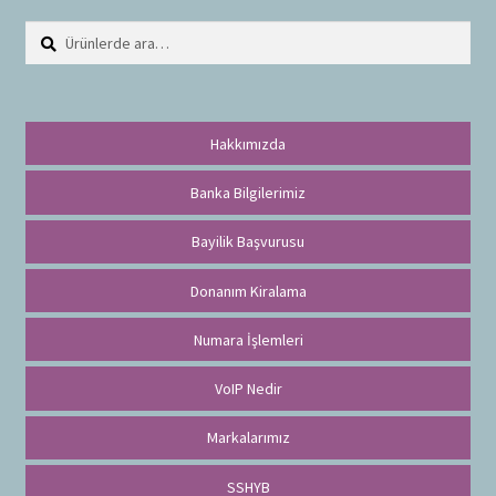
Ara:
A
r
a
Hakkımızda
Banka Bilgilerimiz
Bayilik Başvurusu
Donanım Kiralama
Numara İşlemleri
VoIP Nedir
Markalarımız
SSHYB