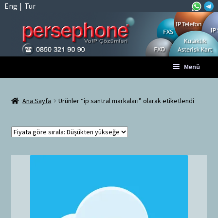
Eng
|
Tur
Dolaşıma
İçeriğe
Menü
geç
geç
Anasayfa
Ana Sayfa
Ürünler “ip santral markaları” olarak etiketlendi
A
Tüm VoIP Ürünleri
l
t
Hesabım
m
e
Sepet
n
ü
Ödeme
y
ü