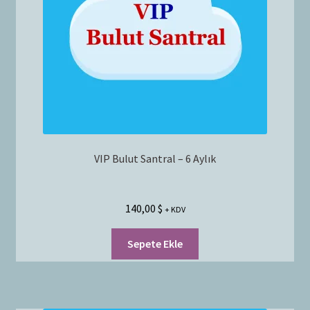
Bayilik Başvurusu
g
e
İletişim
n
i
ş
l
e
t
VIP Bulut Santral – 6 Aylık
140,00
$
+ KDV
Sepete Ekle