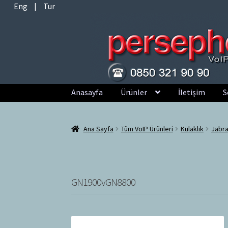
Eng
|
Tur
Dolaşıma
İçeriğe
Anasayfa
Ürünler
İletişim
S
geç
geç
Ana Sayfa
Tüm VoIP Ürünleri
Kulaklık
Jabra
GN1900vGN8800