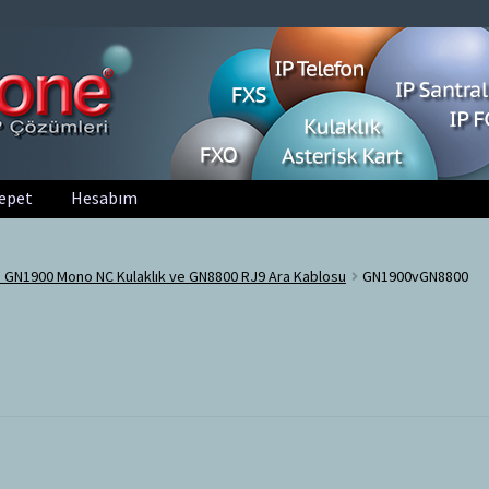
epet
Hesabım
 GN1900 Mono NC Kulaklık ve GN8800 RJ9 Ara Kablosu
GN1900vGN8800