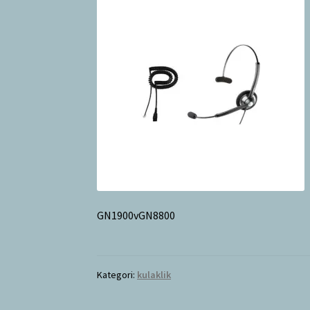
GN1900vGN8800
Kategori:
kulaklik